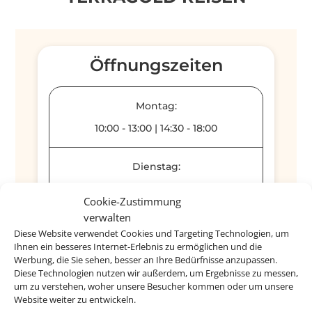
Öffnungszeiten
Montag:
10:00
-
13:00
|
14:30
-
18:00
Dienstag:
10:00
-
13:00
|
14:30
-
18:00
Cookie-Zustimmung
verwalten
Donnerstag:
Diese Website verwendet Cookies und Targeting Technologien, um
Ihnen ein besseres Internet-Erlebnis zu ermöglichen und die
10:00
-
13:00
|
14:30
-
18:00
Werbung, die Sie sehen, besser an Ihre Bedürfnisse anzupassen.
Diese Technologien nutzen wir außerdem, um Ergebnisse zu messen,
um zu verstehen, woher unsere Besucher kommen oder um unsere
Freitag:
Website weiter zu entwickeln.
10:00
-
13:00
|
14:30
-
18:00