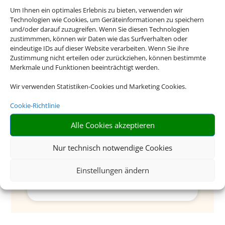
Um Ihnen ein optimales Erlebnis zu bieten, verwenden wir
Technologien wie Cookies, um Geräteinformationen zu speichern
Samstag:
und/oder darauf zuzugreifen. Wenn Sie diesen Technologien
zustimmmen, können wir Daten wie das Surfverhalten oder
09:00
-
12:00
eindeutige IDs auf dieser Website verarbeiten. Wenn Sie ihre
Zustimmung nicht erteilen oder zurückziehen, können bestimmte
Termine außerhalb der Öffnungzeiten
Merkmale und Funktionen beeinträchtigt werden.
möglich
Wir verwenden Statistiken-Cookies und Marketing Cookies.
TERRAGOLD REISEN
Cookie-Richtlinie
Füssener Straße 8
Alle Cookies akzeptieren
D-86983 Lechbruck am See
Nur technisch notwendige Cookies
service@terragoldreisen.de
Einstellungen ändern
08862 774126