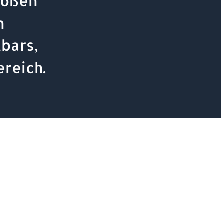
roßen
n
bars,
reich.