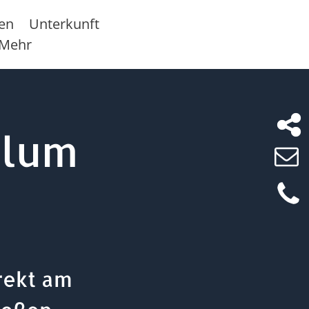
sen
Unterkunft
Mehr
ulum
rekt am