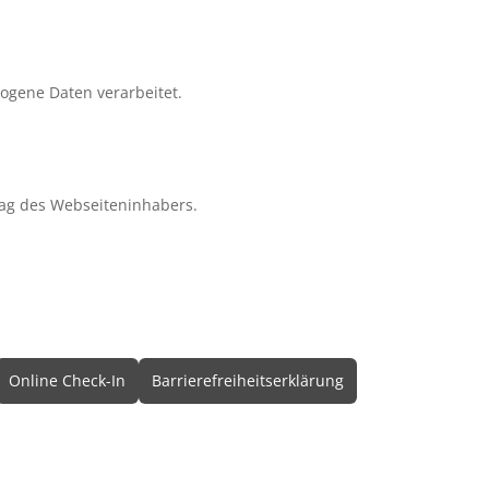
zogene Daten verarbeitet.
ag des Webseiteninhabers.
Online Check-In
Barrierefreiheitserklärung