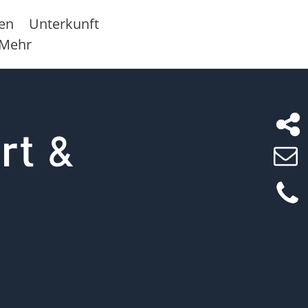
sen
Unterkunft
Mehr
rt &