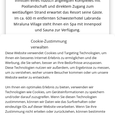
Inmitten eines hübsch angelegten Komplexes mit
Poollandschaft und direktem Zugang zum
weitläufigen Strand erwartet das Resort seine Gäste.
Im ca. 600 m entfernten Schwesterhotel Labranda
Miraluna Village steht Ihnen ein Spa mit Innenpool
und Sauna zur Verfügung.
Cookie-Zustimmung
verwalten
Diese Website verwendet Cookies und Targeting Technologien, um
ab 678 € (p.P.)
Ihnen ein besseres Internet-Erlebnis zu ermöglichen und die
Werbung, die Sie sehen, besser an Ihre Bedürfnisse anzupassen.
Diese Technologien nutzen wir außerdem, um Ergebnisse zu messen,
um zu verstehen, woher unsere Besucher kommen oder um unsere
Website weiter zu entwickeln.
Um Ihnen ein optimales Erlebnis zu bieten, verwenden wir
Buchen Sie jetzt ganz entspannt
Technologien wie Cookies, um Geräteinformationen zu speichern
Ihren Griechenlandurlaub
und/oder darauf zuzugreifen. Wenn Sie diesen Technologien
zustimmmen, können wir Daten wie das Surfverhalten oder
eindeutige IDs auf dieser Website verarbeiten. Wenn Sie ihre
Zustimmung nicht erteilen oder zurückziehen, können bestimmte