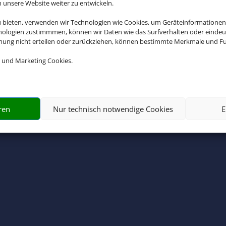
nsere Website weiter zu entwickeln.
u bieten, verwenden wir Technologien wie Cookies, um Geräteinformationen
nologien zustimmmen, können wir Daten wie das Surfverhalten oder eindeut
mmung nicht erteilen oder zurückziehen, können bestimmte Merkmale und Fu
Erleben Sie Neuseeland
 und Marketing Cookies.
ab ins Grüne? Dann ist Neuseeland Ihr perfektes Traumre
ort nicht nur facettenreiche Natur und eine ausgefallen
sondern auch beeindruckende Kultur und Tradition.
ren
Nur technisch notwendige Cookies
E