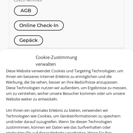
AGB
Online Check-In
Gepäck
DL
Cookie-Zustimmung
Delta Air Lines
verwalten
AGB
Diese Website verwendet Cookies und Targeting Technologien, um
Ihnen ein besseres Internet-Erlebnis zu ermöglichen und die
Werbung, die Sie sehen, besser an Ihre Bedürfnisse anzupassen.
Online Check-In
Diese Technologien nutzen wir außerdem, um Ergebnisse zu messen,
um zu verstehen, woher unsere Besucher kommen oder um unsere
Gepäck
Website weiter zu entwickeln.
Um Ihnen ein optimales Erlebnis zu bieten, verwenden wir
U2
Technologien wie Cookies, um Geräteinformationen zu speichern
easyJet
und/oder darauf zuzugreifen. Wenn Sie diesen Technologien
zustimmmen, können wir Daten wie das Surfverhalten oder
AGB
eindeutige IDs auf dieser Website verarbeiten. Wenn Sie ihre